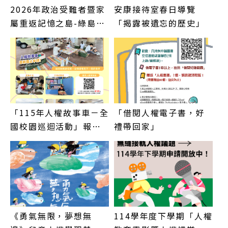
2026年政治受難者暨家
安康接待室春日導覽
屬重返記憶之島-綠島
「揭露被遺忘的歷史」
(活動時間
115/5/16~5/18)
「115年人權故事車－全
「借閱人權電子書，好
國校園巡迴活動」報
禮帶回家」
名！
《勇氣無限，夢想無
114學年度下學期「人權