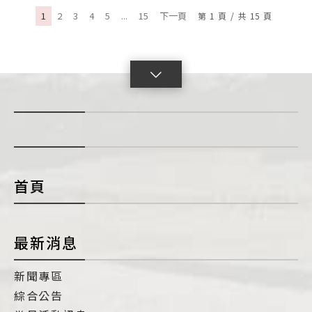
覽
1
2
3
4
5
...
15
下一頁
第
1
頁
/
共
15
頁
點
擊
展
開
con
首頁
最新消息
新聞專區
綜合公告