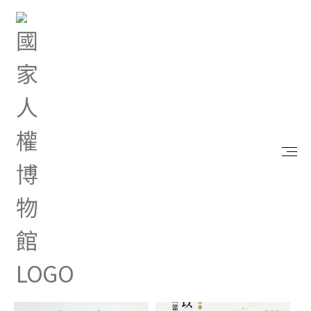
首頁
教育推廣
歷年活動
歷年活動
115學年度上學期「人權
重回小島1949-1992：
教育電影暨人權講堂」
記憶救援行動 第十五屆
青年人權體驗營