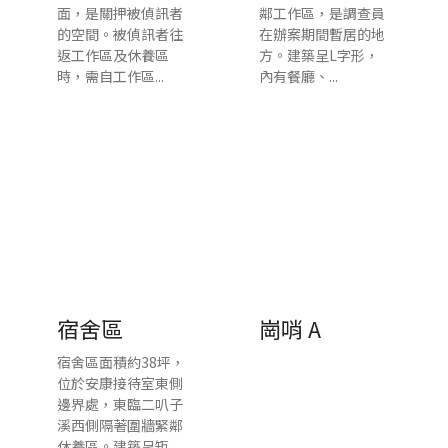
面，是關押被偵訊者
鄰工作區，是調查員
的空間。被偵訊者往
在辦案期間暫居的地
返工作區及休養區
方。建築呈L字形，
時，需自工作區...
內有餐廳、...
宿舍區
崗哨 A
宿舍區面積約38坪，
位於安康接待室東側
邊界處，東臨二叭子
溪西側隔著圍牆緊鄰
休養區。建築呈矩