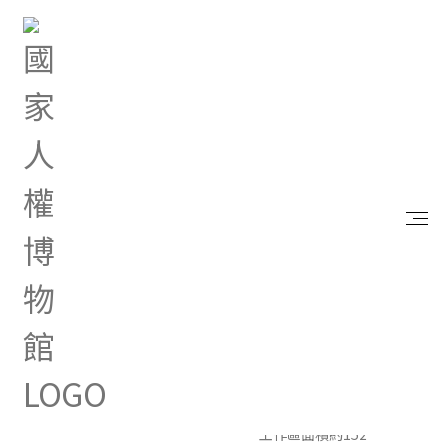
首頁
參觀資訊
安康接待室
園區建物與設施
園區建物與設施
大門
工作區
工作區面積約152