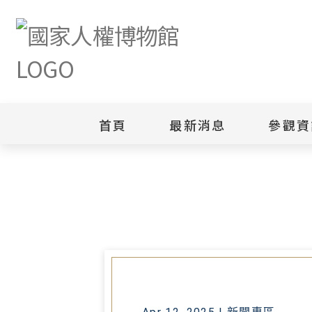
首頁
最新消息
參觀資
首頁
最新消息
從香港自由的流失 反思臺灣民主
新聞專區
白色恐怖
園區
綜合公告
白色恐怖
當月活動訊息
園區
其他
安康接待