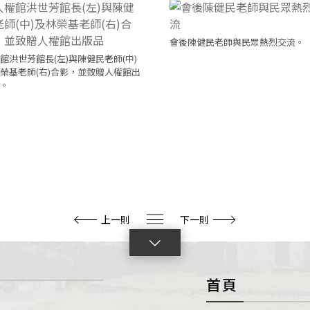
會後陳健民老師與民眾熱烈交流。
館洪世芳館長(左)與陳健民老師(中)
榮基老師(右)合影，並致贈人權館出
。
上一則
下一則
點
擊
首頁
展
開