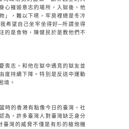
身心摧毀意志的場所，入獄後，他
物」，難以下嚥，牢房裡總是冬冷
「我希望自己坐牢坐得好
─
所謂坐得
注的是食物，陳健民於是教他們不
憂喪志，和他在獄中遇見的獄友並
由度持續下降。特別是反送中運動
困境。
當時的香港有點像今日的臺灣，社
認為，許多臺灣人對臺灣缺乏身分
對臺灣的威脅不僅是有形的槍炮機