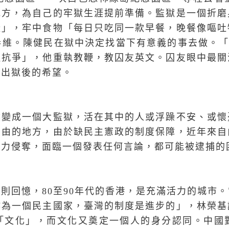
地方，為自己的牢獄生涯提前準備。監獄是一個折磨
樣」，牢中食物「每日只吃同一款早餐，晚餐像嘔吐
恭維。陳健民在獄中決定找當下有意義的事去做。
種抗爭」，他重執教鞭，教囚友英文。囚友眼中最關
到出獄後的希望。
然變成一個大監獄，活在其中的人或浮躁不安、或懷
自由的地方，由於缺民主憲政的制度保障，近年來自
暴力侵奪，面臨一個發表任何言論，都可能被逮捕的
時則回憶，
80
至
90
年代的香港，是充滿活力的城市。
作為一個民主國家，臺灣的制度是進步的」，林榮基
「文化」，而文化又奠定一個人的身分認同。中國