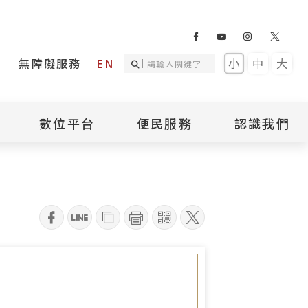
無障礙服務
EN
小
中
大
數位平台
便民服務
認識我們
詢
國家人權記憶庫
補助專區
本館簡介
詢
不義遺址資料庫
場地租借
館長介紹
臺灣轉型正義資料
導覽預約
組織架構
庫
qrcode
聯絡我們
國際人權博物館
臺灣人權故事教育
盟亞太分會
參訪民眾問卷
館
人權相關組織
資訊
數位影音
白色恐怖文學目錄
資料庫