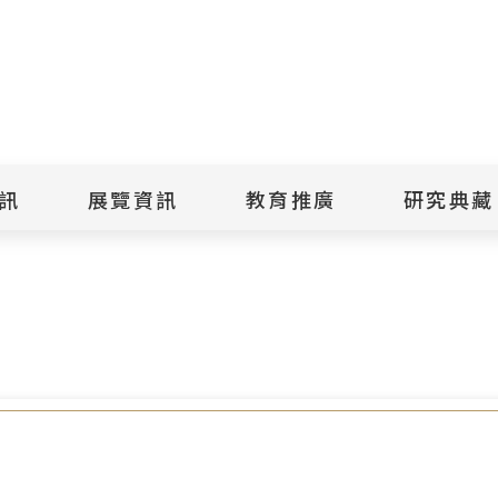
點
擊
送
出
訊
展覽資訊
教育推廣
研究典藏
搜
自由的價值
尋
景美紀念
當期展覽
當期活動
典藏文物查
歷年展覽
歷年活動
典藏檔案查
綠島紀念
線上展覽
臺灣國際人權電影
藏品授權
節
文物捐贈
室
人權藝術生活節
出版品
綠島人權藝術季
出版品購買
人權學習專區
研究報告書
人權教育繪本成果