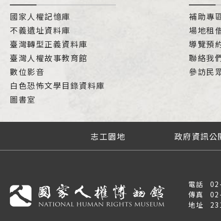
國家人權記憶庫
補助專
不義遺址資料庫
場地租
臺灣轉型正義資料庫
導覽預
臺灣人權故事教育館
聯絡我
數位影音
參訪民
白色恐怖文學目錄資料庫
圖書室
志工園地
政府資訊公
電話
02
傳真
02
地址
2