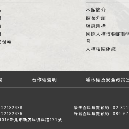
區
本館簡介
借
館長介紹
約
組織架構
們
國際人權博物館聯
會
眾問卷
人權相關組織
開
著作權聲明
隱私權及安全政策
-22182438
景美園區導覽預約
02-821
-22182436
綠島園區導覽預約
089-67
31016新北市新店區復興路131號