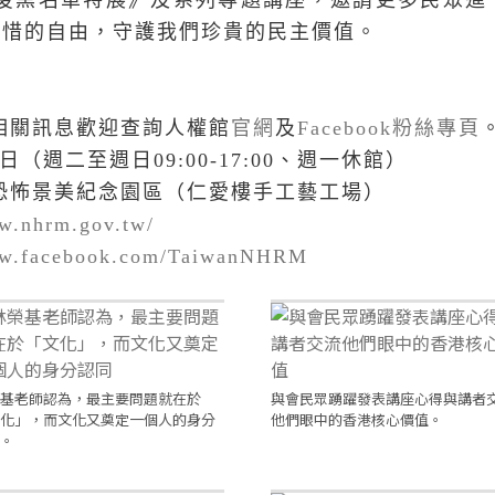
戰後黑名單特展》及系列專題講座，邀請更多民眾進
珍惜的自由，守護我們珍貴的民主價值。
相關訊息歡迎查詢人權館
官網
及
Facebook
粉絲專頁
日（週二至週日
09:00-17:00
、週一休館）
恐怖景美紀念園區（仁愛樓手工藝工場）
ww.nhrm.gov.tw/
ww.facebook.com/TaiwanNHRM
基老師認為，最主要問題就在於
與會民眾踴躍發表講座心得與講者
化」，而文化又奠定一個人的身分
他們眼中的香港核心價值。
。