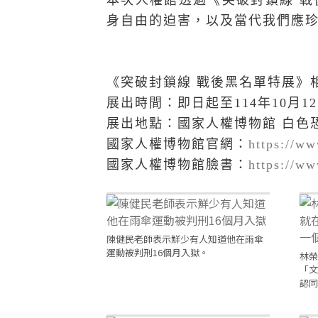
本次人權館透過《突破封鎖線 
身自由的迫害，以及當代我們應
《突破封鎖線 戰後黑名單特展》
展出時間：即日起至
114
年
10
月
12
展出地點：國家人權博物館 白色
國家人權博物館官網：
https://w
國家人權博物館臉書：
https://w
陳健民老師表示鮮少有人知道他在雨傘
運動被判刑16個月入獄。
林榮
「文
認同