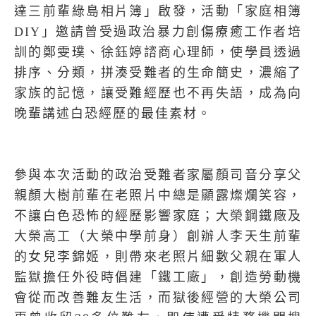
達三前輩綠島相片簿」啟發，活動「家庭相簿
DIY
」邀請曾受過政治暴力創傷療癒工作者培
訓的鄭雯璞、徐鈺婷諮商心理師，使學員透過
排序、分類，拼湊受難者的生命簡史，濃縮了
家族的記憶，讓受難經歷也不再失語，成為向
晚輩講述白恐經歷的最佳素材。
參與本次活動的政治受難者家屬顏司音分享父
親顏大樹前輩在老照片中總是顯露燦爛笑容，
不讓白色恐怖的經歷影響家庭；大榮鋼鐵廠及
大榮高工（大榮中學前身）創辦人李天生前輩
的女兒李錦姬，則帶來老照片細數父親在軍人
監獄擔任外役時倡建「鐵工廠」，創造勞動機
會從而改善難友生活，而獄後經營的大榮公司