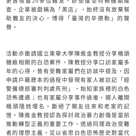
更曾收留
20
多位難友，即使遭受特務機關搜
查、企業被戲稱為「黑店」，始終沒有放棄幫
助難友的決心，博得「臺灣的辛德勒」的聲
譽。
活動亦邀請國立東華大學陳進金教授分享橋頭
糖廠相關的白恐案件，陳教授分享口訪家屬多
年的心得，曾有受難家屬們在訪談中提及，因
申請戶籍謄本的過程中發現有家人被註記「經
警備總部審判判處死刑」，始知家族裡的白色
恐怖遭遇；也有家屬分享事件過後，親人離開
橋頭隱姓埋名，斷絕了親友往來和老家的記
憶。陳進金教授認為探討政治暴力創傷是當前
推動轉型正義的重要工作，透過同理政治受難
者的理想主義，足以省思白色恐怖歷史對當代