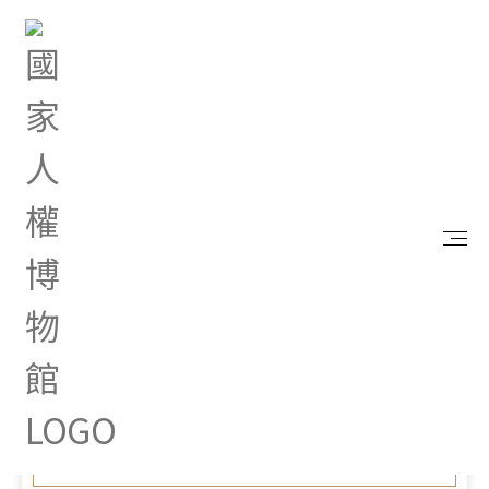
首頁
最新消息
2023年「島語旅讀」 前進高雄橋頭糖廠 訴說地景
中的白恐記憶
Nov 12, 2023 |
新聞專區
2023年「島語旅讀」 前進高
雄橋頭糖廠 訴說地景中的
白恐記憶