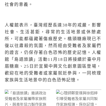
社會的意義。
人權館表示，臺灣經歷長達
38
年的戒嚴，影響
社會、生活甚鉅，尋常的生活地景或休憩處
所，可能都蘊藏著傷痕歷史。橋頭糖廠現已不
復以往肅殺的氛圍，然而經由受難者及家屬們
的證言，仍保存著白色恐怖的
歷史記憶。
人權
館「島語旅讀」活動
11
月
18
日將接續於臺中月
眉糖廠、
25
日於宜蘭中興文化創意園區登場，
歡迎在地的受難者或家屬就近參與，一同梳理
家族與生活地景中的白色恐怖記憶。