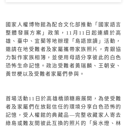
國家人權博物館為配合文化部推動「國家語言
整體發展方案」政策，
11
月
11
日起連續於高
雄、臺中、宜蘭等地辦理「島語旅讀」活動，
邀請在地受難者及家屬攜帶家族照片，青銀協
力製作家族相簿，並使用母語分享彼此的白色
恐怖生命記憶。政治受難者黃瑞麟、王朝安、
黃世梗以及受難者家屬們參與。
首場活動
11
日於高雄橋頭糖廠展開，為使受難
者及家屬們在放鬆信任的環境分享白色恐怖的
記憶，受人權館的典藏品—完整收藏家人寄去
綠島或難友間彼此互換的照片的「吳水燈、林