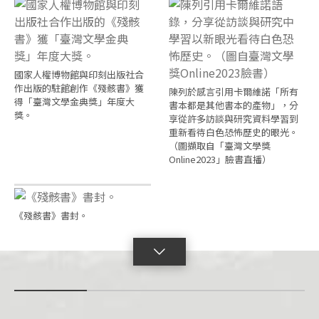
國家人權博物館與印刻出版社合
作出版的駐館創作《殘骸書》獲
陳列於感言引用卡爾維諾「所有
得「臺灣文學金典獎」年度大
書本都是其他書本的產物」，分
獎。
享從許多訪談與研究資料學習到
重新看待白色恐怖歷史的眼光。
（圖擷取自「臺灣文學獎
Online2023」臉書直播）
《殘骸書》書封。
點
擊
展
開