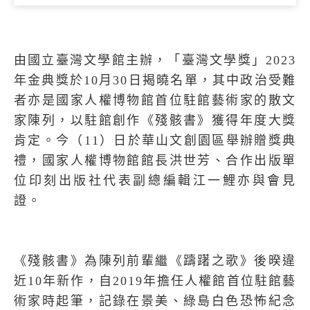
由國立臺灣文學館主辦，「臺灣文學獎」
2023
年金典獎於
10
月
30
日揭曉名單，其中政治受難
者亦是國家人權博物館首位駐館藝術家的散文
家陳列，以駐館創作《殘骸書》獲得年度大獎
肯定。今（
11
）日於華山文創園區舉辦贈獎典
禮，國家人權博物館館長洪世芳、合作出版單
位印刻出版社代表副總編輯江一鯉亦與會見
證。
《殘骸書》為陳列前輩繼《躊躇之歌》後暌違
近
10
年新作，自
2019
年擔任人權館首位駐館藝
術家時起筆，記錄在景美、綠島白色恐怖紀念