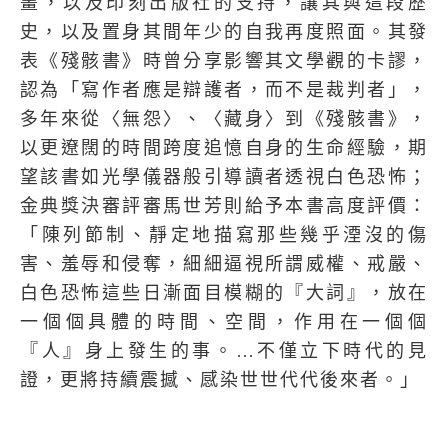
畫，以及印刻出版社的支持，讓其與這段歷
史，以及置身其間年少的自我再度照面。其發
表《殘骸書》時曾分享影響其文學觀的卡謬，
認為「寫作者應是辯護者，而不是裁判者」，
多年來從〈無怨〉、〈藏身〉到《殘骸書》，
以更遼闊的時間跨度追憶自身的生命經驗，期
望該書如光學儀器般引導讀者透視白色恐怖；
金典獎決審評審馬世芳則給予本書高度評價：
「陳列節制、靜定地描寫那些幾乎湮沒的傷
害、羞辱和侵奪，細細逼視所謂威權、戒嚴、
白色恐怖這些日漸面目模糊的『大詞』，放在
一個個具體的時間、空間，作用在一個個
『人』身上發生的事。
…
不僅立下時代的見
證，更將持續震撼、感染世世代代後來者。」