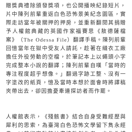
贈獎典禮除頒發獎項，也公開播映紀錄短片，
片中陳列前輩重返白色恐怖景美紀念園區，實
際走訪當年被關押的押房，並重新翻閱其捐贈
予人權館典藏的英國作家福賽思《敖德薩檔
案》（
The Odessa File
）翻譯手稿。陳列前輩
回憶當年在獄中受友人請託，趁著在縫衣工廠
擔任外役勞動的空檔，於筆記本上以蠅頭小字
完成整本小說的翻譯；陳列前輩自嘆「當時的
專注程度超乎想像。」翻過字跡工整、沒有一
字塗改的紙頁，憶及當時本想於面會時將譯稿
夾帶出去，卻因擔憂牽連探訪者而作罷。
人權館表示，《殘骸書》結合自身受難經歷與
犀利的思索，為臺灣白色恐怖文學留下雋永經