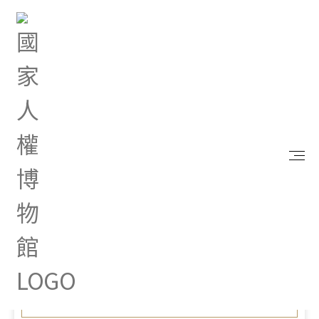
首頁
最新消息
透視白色恐怖時代 陳列《殘骸書》獲頒「臺灣文學
金典獎」年度大獎
Nov 11, 2023 |
新聞專區
透視白色恐怖時代 陳列《殘
骸書》獲頒「臺灣文學金典
獎」年度大獎