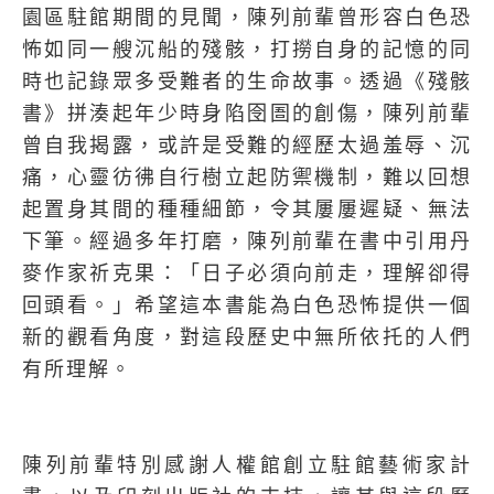
園區駐館期間的見聞，陳列前輩曾形容白色恐
怖如同一艘沉船的殘骸，打撈自身的記憶的同
時也記錄眾多受難者的生命故事。透過《殘骸
書》拼湊起年少時身陷囹圄的創傷，陳列前輩
曾自我揭露，或許是受難的經歷太過羞辱、沉
痛，心靈彷彿自行樹立起防禦機制，難以回想
起置身其間的種種細節，令其屢屢遲疑、無法
下筆。經過多年打磨，陳列前輩在書中引用丹
麥作家祈克果：「日子必須向前走，理解卻得
回頭看。」希望這本書能為白色恐怖提供一個
新的觀看角度，對這段歷史中無所依托的人們
有所理解。
陳列前輩特別感謝人權館創立駐館藝術家計