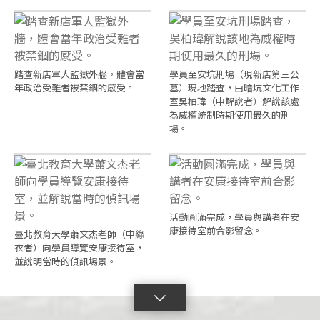
踏查新店軍人監獄外牆，體會當
學員至安坑刑場（現新店第三公
年政治受難者被禁錮的感受。
墓）現地踏查，由暗坑文化工作
室吳柏瑋（中解說者）解說該處
為威權統制時期使用最久的刑
場。
活動圓滿完成，學員與講者在安
康接待室前合影留念。
臺北教育大學蕭文杰老師（中綠
衣者）向學員導覽安康接待室，
並說明當時的偵訊場景。
點
擊