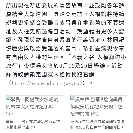
所出現在新店安坑的隱密故事，並鼓勵各年齡
層結合大眾運輸工具踏查走訪。人權館將持續
規劃更多結合受難者故事與在地視角的不義遺
址及人權史蹟點踏查活動，期望藉由更多人認
識、發現與訪查自身週遭的不義遺址，共同記
憶歷史與政治受難者的奮鬥，珍視臺灣現今享
有自由與人權的生活。「不義之谷
人權廊道小
旅行」後續場次將於
8
月
19
及
20
日舉辦，活動
詳情敬請鎖定國家人權博物館官網
（
https://www.nhrm.gov.tw/
）。
學員一同搭乘安坑輕軌開啟本次
吳柏瑋老師沿途向學員解說安坑
人權廊道小旅行。
在地文史與白色恐怖的關聯性。