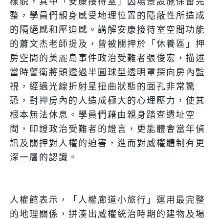
樣貌，其中「安康接待室」因場景設施保留完
整，學員們親身感受地理位置的隱蔽性所造成
的隔絕感和壓迫感。講解安康接待室空間功能
的蕭文杰老師提及，曾被關押於「休養區」押
房空間的美麗島事件政治受難者張俊宏，描述
當時警衛將頭透過半圓球型透明罩探向房內監
視，經過光線折射呈扭曲狀態的面孔非常驚
恐，對押房內的人造成極大的心理壓力，使其
根本無法休息。學員們藉由親身踏查遺址空
間，印證政治受難者的證言，更能體會當年偵
訊及關押對人權的迫害，進而對威權體制有更
深一層的認識。
人權館表示，「人權廊道小旅行」運用最完整
的地理關係，拼湊出威權統治時期的建物及場