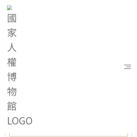
首頁
最新消息
「人權廊道」解謎白色恐怖不義之谷 人權館結合安
坑輕軌推出不義遺址踏查活動
Aug 13, 2023 |
新聞專區
「人權廊道」解謎白色恐怖
不義之谷 人權館結合安坑輕
軌推出不義遺址踏查活動