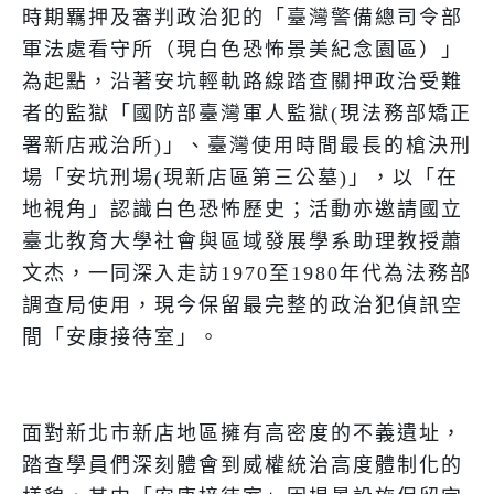
時期羈押及審判政治犯的「臺灣警備總司令部
軍法處看守所（現白色恐怖景美紀念園區）」
為起點，沿著安坑輕軌路線踏查關押政治受難
者的監獄「國防部臺灣軍人監獄
(
現法務部矯正
署新店戒治所
)
」、臺灣使用時間最長的槍決刑
場「安坑刑場
(
現新店區第三公墓
)
」，以「在
地視角」認識白色恐怖歷史；活動亦邀請國立
臺北教育大學社會與區域發展學系助理教授蕭
文杰，一同深入走訪
1970
至
1980
年代為法務部
調查局使用，現今保留最完整的政治犯偵訊空
間「安康接待室」。
面對新北市新店地區擁有高密度的不義遺址，
踏查學員們深刻體會到威權統治高度體制化的